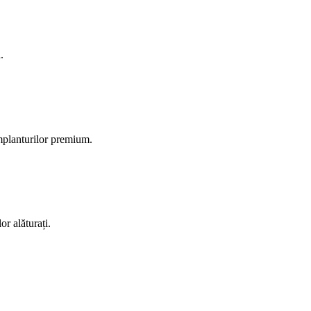
.
implanturilor premium.
or alăturați.