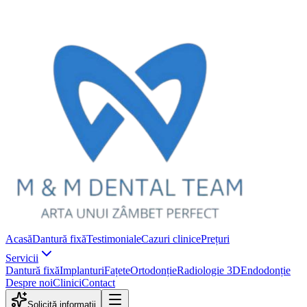
Acasă
Dantură fixă
Testimoniale
Cazuri clinice
Prețuri
Servicii
Dantură fixă
Implanturi
Fațete
Ortodonție
Radiologie 3D
Endodonție
Despre noi
Clinici
Contact
Solicită informații