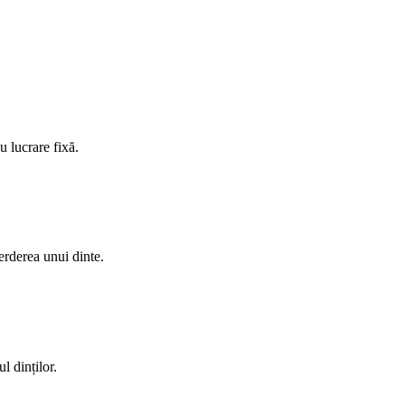
u lucrare fixă.
erderea unui dinte.
l dinților.