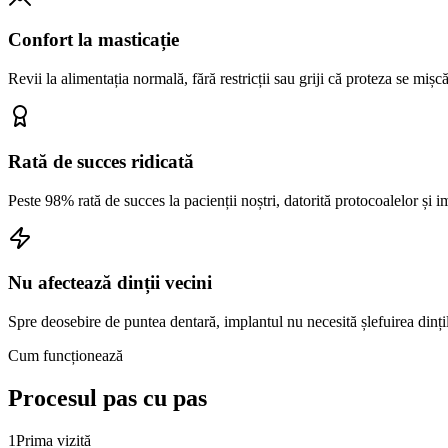
Confort la masticație
Revii la alimentația normală, fără restricții sau griji că proteza se mișcă
Rată de succes ridicată
Peste 98% rată de succes la pacienții noștri, datorită protocoalelor și 
Nu afectează dinții vecini
Spre deosebire de puntea dentară, implantul nu necesită șlefuirea dințil
Cum funcționează
Procesul pas
cu pas
1
Prima vizită