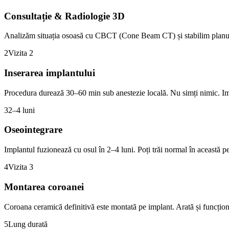
Consultație & Radiologie 3D
Analizăm situația osoasă cu CBCT (Cone Beam CT) și stabilim planul 
2
Vizita 2
Inserarea implantului
Procedura durează 30–60 min sub anestezie locală. Nu simți nimic. Impl
3
2–4 luni
Oseointegrare
Implantul fuzionează cu osul în 2–4 luni. Poți trăi normal în această p
4
Vizita 3
Montarea coroanei
Coroana ceramică definitivă este montată pe implant. Arată și funcțion
5
Lung durată