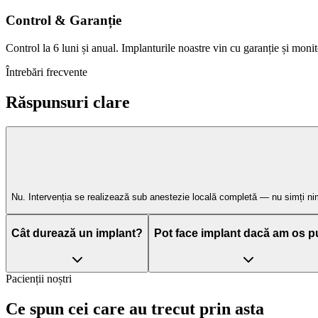
Control & Garanție
Control la 6 luni și anual. Implanturile noastre vin cu garanție și moni
Întrebări frecvente
Răspunsuri
clare
Nu. Intervenția se realizează sub anestezie locală completă — nu simți nimi
Cât durează un implant?
Pot face implant dacă am os p
Pacienții noștri
Ce spun cei care
au trecut prin asta