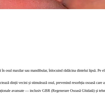
ă în osul maxilar sau mandibular, înlocuind rădăcina dintelui lipsă. Pe 
ează dinții vecini și stimulează osul, prevenind resorbția osoasă care ap
naționale avansate — inclusiv GBR (Regenerare Osoasă Ghidată) și tehni