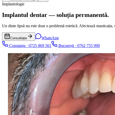
Implantologie
Implantul dentar —
soluția permanentă.
Un dinte lipsă nu este doar o problemă estetică. Afectează masticația, s
WhatsApp
Consultație
Constanța · 0725 869 561
București · 0762 755 990