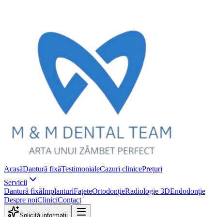
Acasă
Dantură fixă
Testimoniale
Cazuri clinice
Prețuri
Servicii
Dantură fixă
Implanturi
Fațete
Ortodonție
Radiologie 3D
Endodonție
Despre noi
Clinici
Contact
Solicită informații