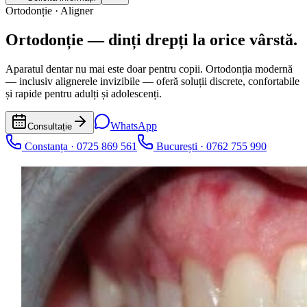
Ortodonție · Aligner
Ortodonție —
dinți drepți la orice vârstă.
Aparatul dentar nu mai este doar pentru copii. Ortodonția modernă
— inclusiv alignerele invizibile — oferă soluții discrete, confortabile
și rapide pentru adulți și adolescenți.
WhatsApp
Consultație
Constanța · 0725 869 561
București · 0762 755 990