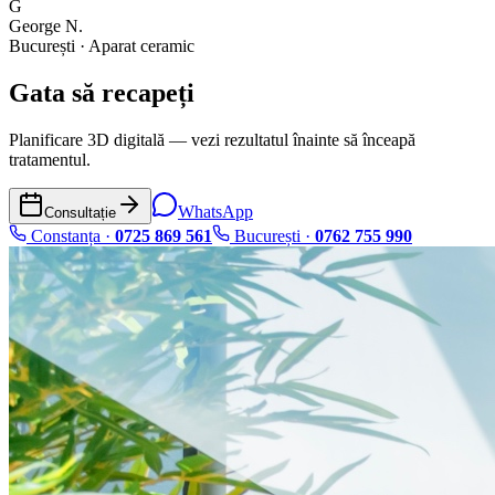
G
George N.
București · Aparat ceramic
Gata să recapeți
Planificare 3D digitală — vezi rezultatul înainte să înceapă
tratamentul.
WhatsApp
Consultație
Constanța ·
0725 869 561
București ·
0762 755 990