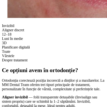
Invizibil
Aligner discret
12–18
Luni în medie
3D
Planificare digitală
Toate
Vârstele
Despre tratament
Ce opțiuni avem în
ortodonție?
Ortodonția corectează poziția incorectă a dinților și a maxilarelor. La
MM Dental Team oferim trei tipuri principale de tratament,
personalizate în funcție de vârstă, complexitate și preferințele tale.
Aligner invizibil
— folii transparente detașabile (Invisalign sau
sistem propriu) care se schimbă la 1–2 săptămâni. Invizibil,
confortabil, detașabil la mese. Ideal pentru adulți.