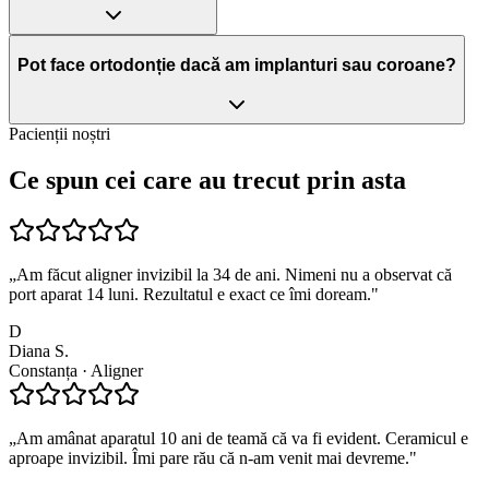
Pot face ortodonție dacă am implanturi sau coroane?
Pacienții noștri
Ce spun cei care
au trecut prin asta
„
Am făcut aligner invizibil la 34 de ani. Nimeni nu a observat că
port aparat 14 luni. Rezultatul e exact ce îmi doream.
"
D
Diana S.
Constanța · Aligner
„
Am amânat aparatul 10 ani de teamă că va fi evident. Ceramicul e
aproape invizibil. Îmi pare rău că n-am venit mai devreme.
"