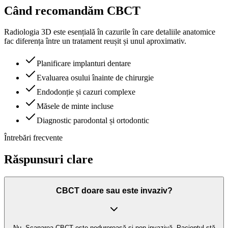
Când recomandăm
CBCT
Radiologia 3D este esențială în cazurile în care detaliile anatomice
fac diferența între un tratament reușit și unul aproximativ.
Planificare implanturi dentare
Evaluarea osului înainte de chirurgie
Endodonție și cazuri complexe
Măsele de minte incluse
Diagnostic parodontal și ortodontic
Întrebări frecvente
Răspunsuri
clare
CBCT doare sau este invaziv?
Nu. Scanarea CBCT este nedureroasă și non-invazivă. Pacientul stă