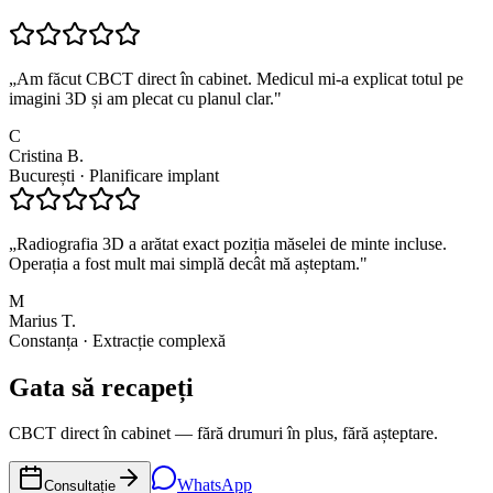
„
Am făcut CBCT direct în cabinet. Medicul mi-a explicat totul pe
imagini 3D și am plecat cu planul clar.
"
C
Cristina B.
București · Planificare implant
„
Radiografia 3D a arătat exact poziția măselei de minte incluse.
Operația a fost mult mai simplă decât mă așteptam.
"
M
Marius T.
Constanța · Extracție complexă
Gata să recapeți
CBCT direct în cabinet — fără drumuri în plus, fără așteptare.
WhatsApp
Consultație