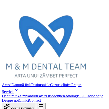
Acasă
Dantură fixă
Testimoniale
Cazuri clinice
Prețuri
Servicii
Dantură fixă
Implanturi
Fațete
Ortodonție
Radiologie 3D
Endodonție
Despre noi
Clinici
Contact
Solicită informații