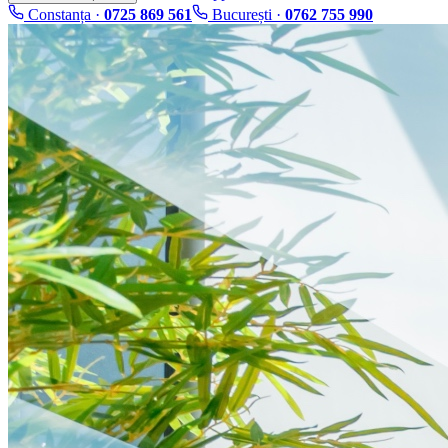
Constanța ·
0725 869 561
București ·
0762 755 990