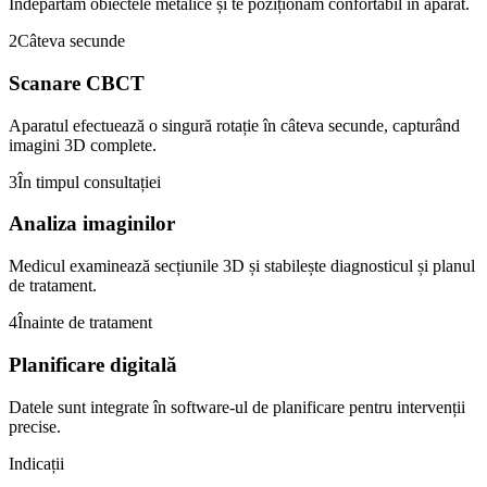
Îndepărtăm obiectele metalice și te poziționăm confortabil în aparat.
2
Câteva secunde
Scanare CBCT
Aparatul efectuează o singură rotație în câteva secunde, capturând
imagini 3D complete.
3
În timpul consultației
Analiza imaginilor
Medicul examinează secțiunile 3D și stabilește diagnosticul și planul
de tratament.
4
Înainte de tratament
Planificare digitală
Datele sunt integrate în software-ul de planificare pentru intervenții
precise.
Indicații