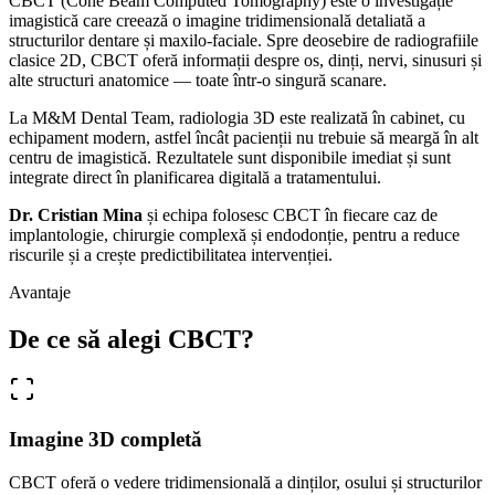
CBCT (Cone Beam Computed Tomography) este o investigație
imagistică care creează o imagine tridimensională detaliată a
structurilor dentare și maxilo-faciale. Spre deosebire de radiografiile
clasice 2D, CBCT oferă informații despre os, dinți, nervi, sinusuri și
alte structuri anatomice — toate într-o singură scanare.
La M&M Dental Team, radiologia 3D este realizată în cabinet, cu
echipament modern, astfel încât pacienții nu trebuie să meargă în alt
centru de imagistică. Rezultatele sunt disponibile imediat și sunt
integrate direct în planificarea digitală a tratamentului.
Dr. Cristian Mina
și echipa folosesc CBCT în fiecare caz de
implantologie, chirurgie complexă și endodonție, pentru a reduce
riscurile și a crește predictibilitatea intervenției.
Avantaje
De ce să alegi
CBCT?
Imagine 3D completă
CBCT oferă o vedere tridimensională a dinților, osului și structurilor